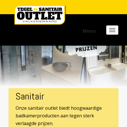
Previous
Ne
Menu:
Toggl
naviga
Sanitair
Onze sanitair outlet biedt hoogwaardige
badkamerproducten aan tegen sterk
verlaagde prijzen.